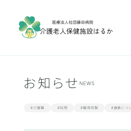
お知らせ
NEWS
#介護職
#採用
#職場体験
#食事につ