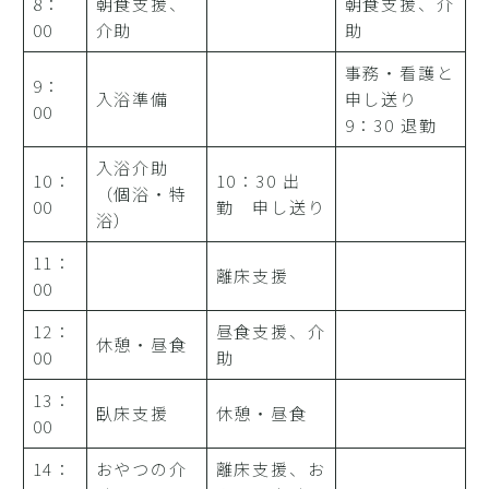
8：
朝食支援、
朝食支援、介
00
介助
助
事務・看護と
9：
入浴準備
申し送り
00
9：30 退勤
入浴介助
10：
10：30 出
（個浴・特
00
勤 申し送り
浴）
11：
離床支援
00
12：
昼食支援、介
休憩・昼食
00
助
13：
臥床支援
休憩・昼食
00
14：
おやつの介
離床支援、お