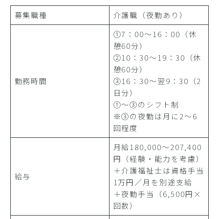
募集職種
介護職（夜勤あり）
①7：00～16：00（休
憩60分）
②10：30～19：30（休
憩60分）
勤務時間
③16：30～翌9：30（2
日分）
①～③のシフト制
※③の夜勤は月に2～6
回程度
月給180,000～207,400
円（経験・能力を考慮）
＋介護福祉士は資格手当
給与
1万円／月を別途支給
＋夜勤手当（6,500円×
回数）