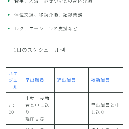
食事、入浴、排せつなどの身体介助
体位交換、移動介助、記録業務
レクリエーションの支援など
1日のスケジュール例
スケ
ジュ
早出職員
遅出職員
夜勤職員
ール
出勤 夜勤
7：
者と申し送
早出職員と申
00
り
し送り
離床支援