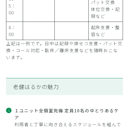
パット交換
5：
体位交換・記
00
録など
6：
起床支援・整
00
容など
上記は一例です。日中は記録や排せつ支援・パット交
換・コール対応・臥床／離床支援などを随時おこな
います。
老健はるかの魅力
１ユニット全個室完備 定員10名のゆとりあるケ
ア
利用者と丁寧に向き合えるスケジュールを組んで