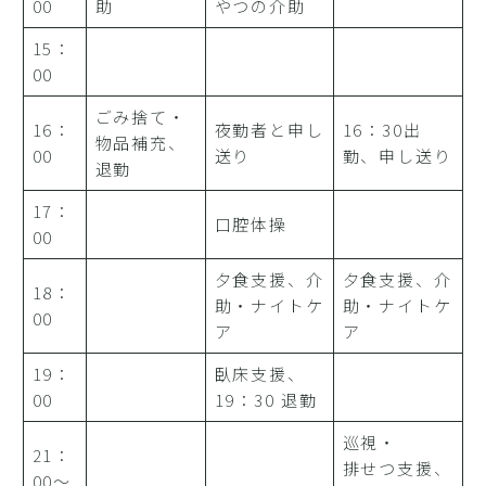
00
助
やつの介助
15：
00
ごみ捨て・
16：
夜勤者と申し
16：30出
物品補充、
00
送り
勤、申し送り
退勤
17：
口腔体操
00
夕食支援、介
夕食支援、介
18：
助・ナイトケ
助・ナイトケ
00
ア
ア
19：
臥床支援、
00
19：30 退勤
巡視・
21：
排せつ支援、
00～